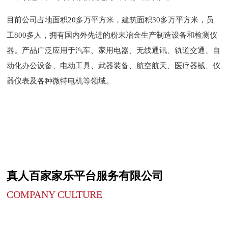
目前公司占地面积20多万平方米，建筑面积30多万平方米，员
工800多人，拥有国内外先进的粉末冶金生产制造设备和检测仪
器。产品广泛应用于汽车、家用电器、无线通讯、轨道交通、自
动化办公设备、电动工具、武器装备、航空航天、医疗器械、仪
器仪表及各种微特电机等领域。
真人百家家乐平台服务有限公司
COMPANY CULTURE