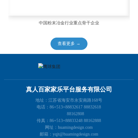
中国粉末冶金行业重点骨干企业
查看更多 →
真人百家家乐平台服务有限公司
地址：江苏省海安市永安南路168号
电话：
86+513+88832617
88832618
88162808
传真：86+513+88833248 88162888
网址：
huamingdesign.com
邮箱：
yqjt@huamingdesign.com