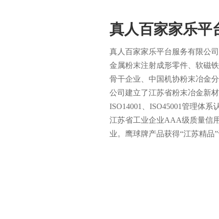
真人百家家乐平
真人百家家乐平台服务有限公司
金属粉末注射成形零件、软磁铁
骨干企业、中国机协粉末冶金分
公司建立了江苏省粉末冶金新材料工程
ISO14001、ISO45001
江苏省工业企业AAA级质量信用
业。鹰球牌产品获得“江苏精品”认