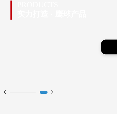
PRODUCTS
实力打造 · 鹰球产品