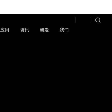
行业
新闻
创新
联系
应用
资讯
研发
我们