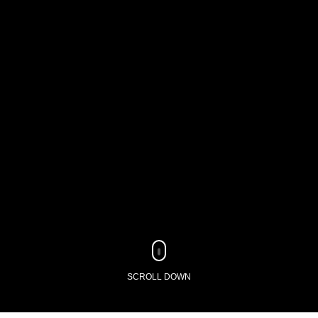
SCROLL DOWN