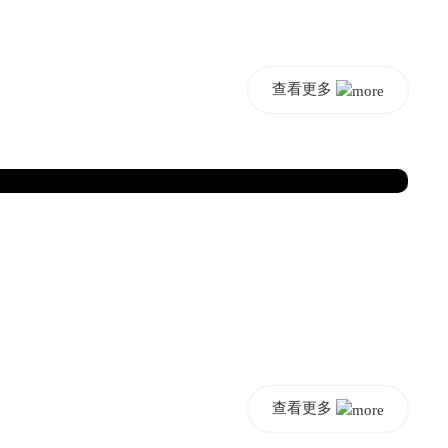
查看更多
查看更多