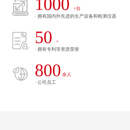
1000
+台
· 拥有国内外先进的生产设备和检测仪器
50
+
· 拥有专利等资质荣誉
800
余人
· 公司员工