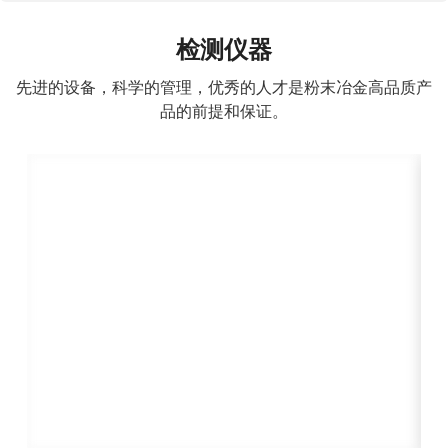
检测仪器
先进的设备，科学的管理，优秀的人才是粉末冶金高品质产
品的前提和保证。